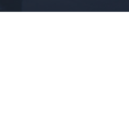
Rechtliche Informationen
Impressum
|
Datenschutzerklärung
|
Online Check-In
|
Service
|
AGB
|
Blacklisted Airlines
|
Barrierefreiheitserklärung