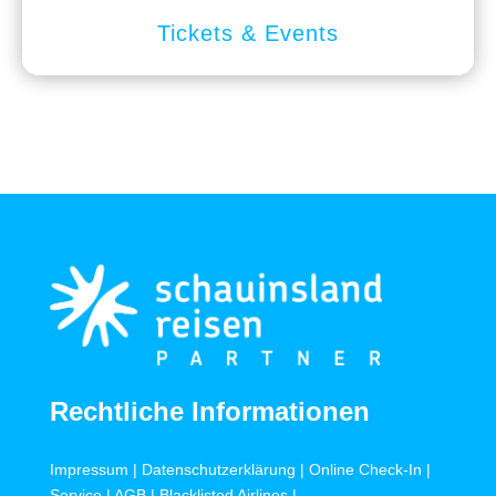
Tickets & Events
Rechtliche Informationen
Impressum
|
Datenschutzerklärung
|
Online Check-In
|
Service
|
AGB
|
Blacklisted Airlines
|