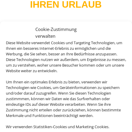
IHREN URLAUB
Cookie-Zustimmung
Andalusien, Kuba, Kanada, die USA oder
verwalten
doch lieber Asien? Es gibt so viel zu
Diese Website verwendet Cookies und Targeting Technologien, um
Ihnen ein besseres Internet-Erlebnis zu ermöglichen und die
entdecken auf der Welt und mit unseren
Werbung, die Sie sehen, besser an Ihre Bedürfnisse anzupassen.
Rundreiseangebote erleben Sie Ihre
Diese Technologien nutzen wir außerdem, um Ergebnisse zu messen,
Traumdestinationen in ihrer vollen Vielfalt.
um zu verstehen, woher unsere Besucher kommen oder um unsere
Website weiter zu entwickeln.
Um Ihnen ein optimales Erlebnis zu bieten, verwenden wir
Technologien wie Cookies, um Geräteinformationen zu speichern
und/oder darauf zuzugreifen. Wenn Sie diesen Technologien
zustimmmen, können wir Daten wie das Surfverhalten oder

eindeutige IDs auf dieser Website verarbeiten. Wenn Sie ihre
Zustimmung nicht erteilen oder zurückziehen, können bestimmte
Merkmale und Funktionen beeinträchtigt werden.
Wir verwenden Statistiken-Cookies und Marketing Cookies.