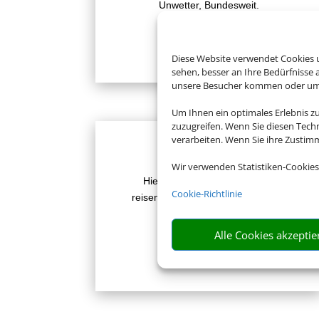
Unwetter, Bundesweit.
Zur Website
Diese Website verwendet Cookies u
sehen, besser an Ihre Bedürfnisse
unsere Besucher kommen oder um u
Um Ihnen ein optimales Erlebnis z
zuzugreifen. Wenn Sie diesen Tech
verarbeiten. Wenn Sie ihre Zusti
Reisemedizin
Wir verwenden Statistiken-Cookies
Hier erhalten Sie kompetente
Cookie-Richtlinie
reisemedizinische Beratung für Ihr
Ferienziel.
Alle Cookies akzeptie
Zur Website