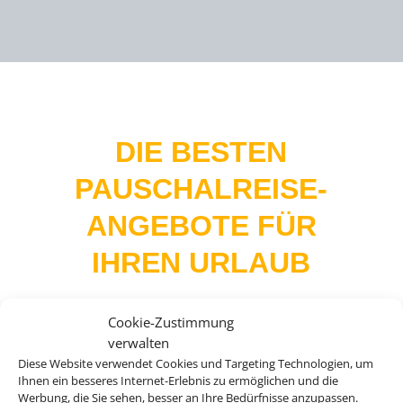
DIE BESTEN
PAUSCHALREISE-
ANGEBOTE FÜR
IHREN URLAUB
Cookie-Zustimmung
verwalten
Bei uns finden Sie Tickets für über 20.000
Diese Website verwendet Cookies und Targeting Technologien, um
Events weltweit. Egal ob Musicals, Konzerte,
Ihnen ein besseres Internet-Erlebnis zu ermöglichen und die
Werbung, die Sie sehen, besser an Ihre Bedürfnisse anzupassen.
Opern oder Sportevents, wir haben immer