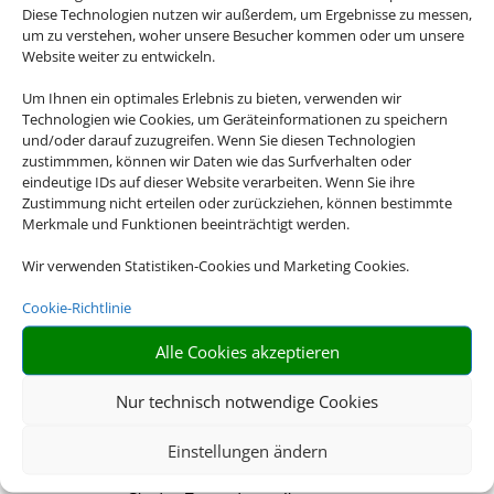
Diese Technologien nutzen wir außerdem, um Ergebnisse zu messen,
das Passende für Sie.
um zu verstehen, woher unsere Besucher kommen oder um unsere
Website weiter zu entwickeln.
Um Ihnen ein optimales Erlebnis zu bieten, verwenden wir
Technologien wie Cookies, um Geräteinformationen zu speichern

und/oder darauf zuzugreifen. Wenn Sie diesen Technologien
zustimmmen, können wir Daten wie das Surfverhalten oder
eindeutige IDs auf dieser Website verarbeiten. Wenn Sie ihre
Zustimmung nicht erteilen oder zurückziehen, können bestimmte
Merkmale und Funktionen beeinträchtigt werden.
RIESIGE AUSWAHL
Wir verwenden Statistiken-Cookies und Marketing Cookies.
Wählen Sie aus über 20.000 Events weltweit
Cookie-Richtlinie

Alle Cookies akzeptieren
Nur technisch notwendige Cookies
GENAU MEIN DING
Einstellungen ändern
Musicals, Opern, Konzerte, Sportevents – Bei uns finden